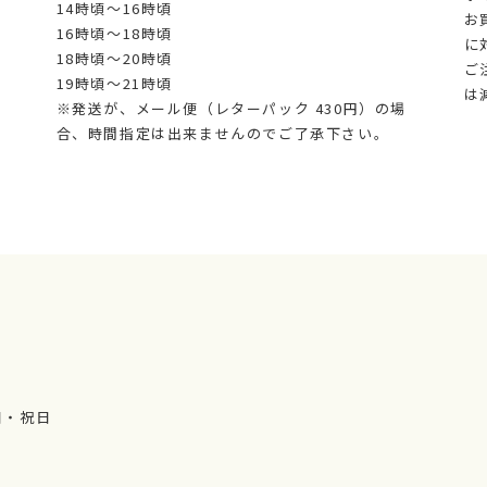
14時頃～16時頃
お
16時頃～18時頃
に
18時頃～20時頃
ご
19時頃～21時頃
は
※発送が、メール便（レターパック 430円）の場
合、時間指定は出来ませんのでご了承下さい。
日・祝日