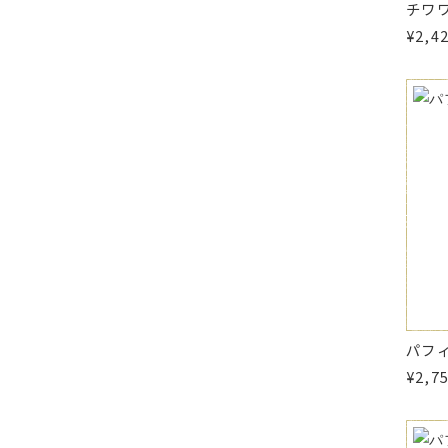
チワ
¥2,4
パフ
¥2,7