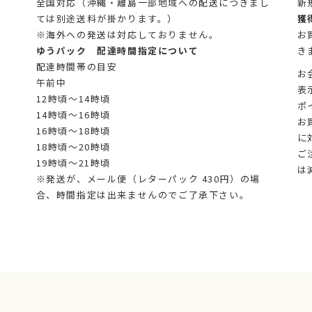
全国対応（沖縄・離島一部地域への配送につきまし
新
ては別途送料が掛かります。）
獲
※海外への発送は対応しておりません。
お
ゆうパック 配達時間指定について
き
配達時間帯の目安
お
午前中
表
12時頃～14時頃
ポ
14時頃～16時頃
お
16時頃～18時頃
に
18時頃～20時頃
ご
19時頃～21時頃
は
※発送が、メール便（レターパック 430円）の場
合、時間指定は出来ませんのでご了承下さい。