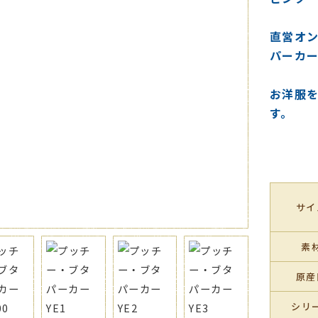
直営オ
パーカ
お洋服
す。
サイ
素
原産
シリ