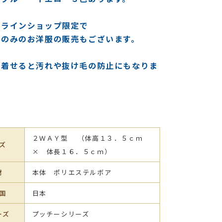
ンラインショップ限定で
ーのみのお洋服の販売もございます。
を着せると汚れや抜け毛の防止にもなりま
２ＷＡＹ型 （体高１３．５ｃｍ
ズ
× 体長１６．５ｃｍ）
材
本体 ポリエステルボア
国
日本
ーズ
プッチーシリーズ