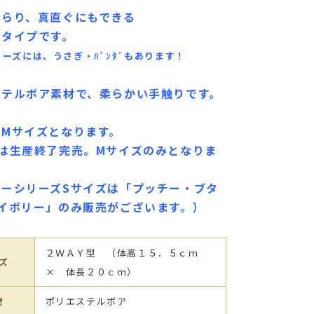
たらり、真直ぐにもできる
Ｙタイプです。
シリーズには、うさぎ・ﾊﾟﾝﾀﾞもあります！
ステルボア素材で、
柔らかい手触りです。
はMサイズとなります。
ズは生産終了完売。Mサイズのみとなりま
チーシリーズSサイズは「プッチー・ブタ
アイボリー」のみ販売がございます。）
２ＷＡＹ型 （体高１５．５ｃｍ
ズ
× 体長２０ｃｍ）
材
ポリエステルボア