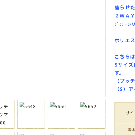
座らせ
２ＷＡ
ﾌﾟｯﾁｰ
ポリエ
こちら
Sサイ
す。
（プッ
（S）
サイ
素