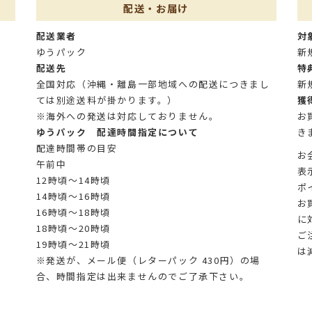
配送・お届け
配送業者
対
ゆうパック
新
配送先
特
全国対応（沖縄・離島一部地域への配送につきまし
新
ては別途送料が掛かります。）
獲
※海外への発送は対応しておりません。
お
ゆうパック 配達時間指定について
き
配達時間帯の目安
お
午前中
表
12時頃～14時頃
ポ
14時頃～16時頃
お
16時頃～18時頃
に
18時頃～20時頃
ご
19時頃～21時頃
は
※発送が、メール便（レターパック 430円）の場
合、時間指定は出来ませんのでご了承下さい。