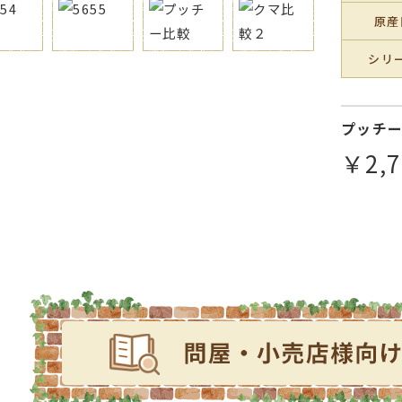
原産
シリ
プッチ
￥2,7