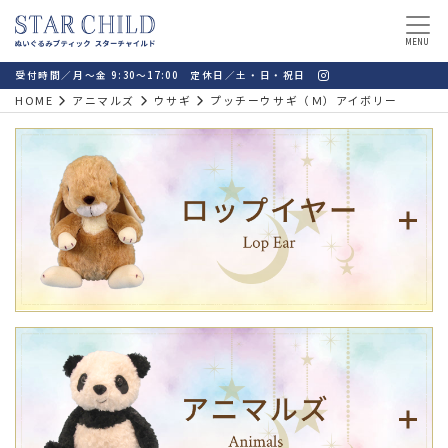
MENU
受付時間／月～金 9:30～17:00 定休日／土・日・祝日
HOME
アニマルズ
ウサギ
プッチーウサギ（Ｍ）アイボリー